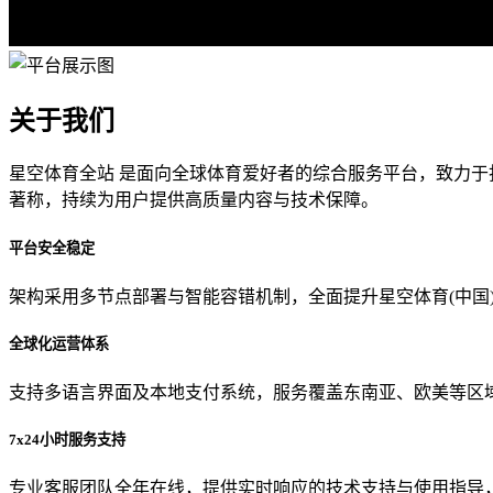
关于我们
星空体育全站 是面向全球体育爱好者的综合服务平台，致力
著称，持续为用户提供高质量内容与技术保障。
平台安全稳定
架构采用多节点部署与智能容错机制，全面提升星空体育(中国)官
全球化运营体系
支持多语言界面及本地支付系统，服务覆盖东南亚、欧美等区
7x24小时服务支持
专业客服团队全年在线，提供实时响应的技术支持与使用指导