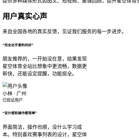
提供多种媒体形式如图文、短视频、集锦回顾，提升星空体育
用户真实心声
来自全国各地的真实反馈，见证我们服务的每一步进步。
“完全出乎意料的好”
朋友推荐的，一开始没在意，结果发现
星空体育全站比想象中更流畅，数据更
新快，还能设定提醒，功能挺全。
小林 · 广州
已验证用户
“设计感和操作都很棒”
界面简洁，操作也顺，没什么学习成
本。特别喜欢赛事列表的设计，星空体