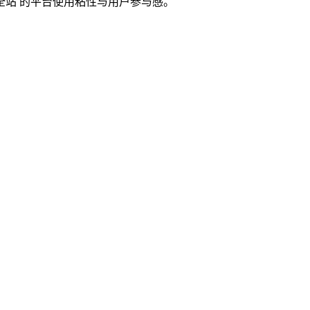
全站 的平台使用粘性与用户参与感。