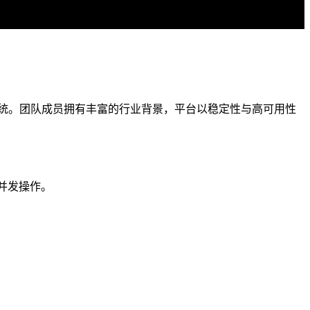
统。团队成员拥有丰富的行业背景，平台以稳定性与高可用性
备并发操作。