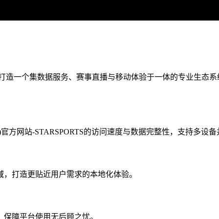
于打造一个集数据服务、赛事直播与移动体验于一体的专业生态系
方网站-STARSPORTS的访问速度与数据完整性，支持多设
域，打造更贴近用户需求的本地化体验。
，保障平台使用无后顾之忧。