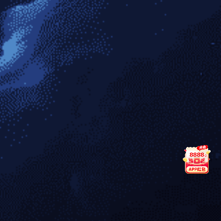
供了更真实的社交体验，使得远程游戏也能感受到身临
戏。2023年，越来越多的云游戏平台相继推出，如
未来几年内实现爆炸式增长。
云游戏平台快速向全球玩家推出新作。同时，云游戏的
众人数已超过了某些传统体育赛事。各大品牌和投资者也