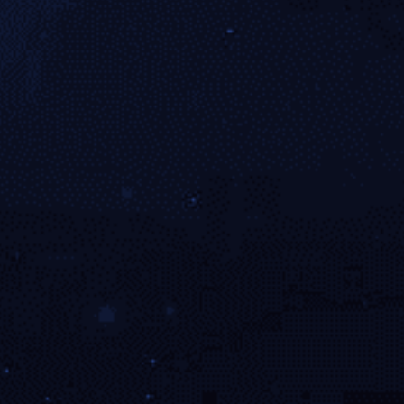
戏经济模式。
特点与
2026-07-
戏盘点
202
，涵盖各类游戏类型与风格，为玩
探索20
，助你提前了解未来的游戏趋
影响市
2026-07-
与经典的完美
202
游戏作品，分析创新与经典的结
回顾20
，带给玩家无尽乐趣。
者提供
2026-07-
戏解析：从画
202
受期待的游戏，从画面到玩法的全
探索20
趋势与亮点。
产业对
2026-07-