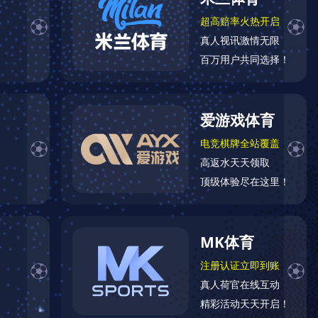
总收入预计将超过2000亿美元。这一增长不仅得益
更加丰富多样的选择。