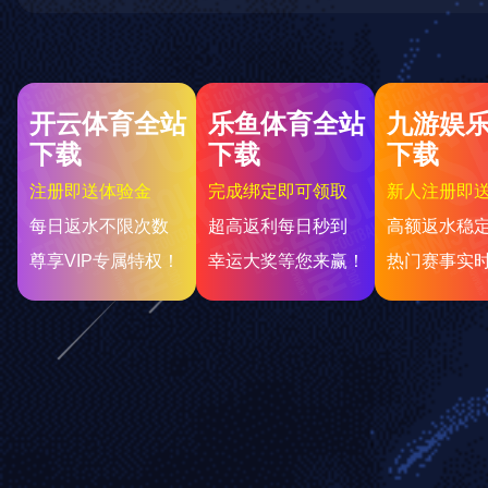
二、虚拟现实与增强现实的兴起
虚拟现实（VR）和增强现实（AR）技术的快速发展
艾莉克斯》以其沉浸式的游戏体验，再次证明了VR游
来增强游戏体验的可能性。