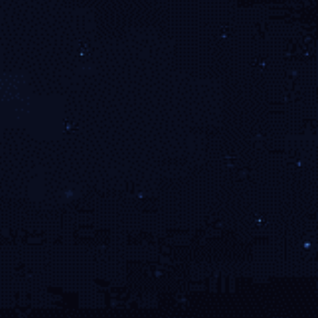
开发背景，帮助玩家把握游戏趋势，了解市场动态。
10
3年游戏产业发展趋势分析：挑战与机
23年游戏产业的发展趋势，分析云游戏和虚拟现实等技术如何
场与玩家体验，揭示行业面临的挑战与机遇。
07
3年游戏行业大事件盘点与未来趋势展
23年游戏行业的重要事件，分析未来发展趋势，为玩家和开发
市场洞察。了解游戏行业的新动态，抓住机遇。
03
3年全球游戏行业发展趋势与前景分析
23年全球游戏行业的发展趋势，分析虚拟现实、云游戏及电竞
市场的影响，展望未来的机遇与挑战。
02