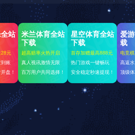
，为游戏行业注入了新的活力。2023年，我们看到更多的游戏开
戏的市场潜力。同时，AR游戏如《精灵宝可梦 GO》也持续吸