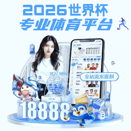
游戏资讯
主页
>
手赚资讯
>
游戏资讯
2023年游戏行业大事件盘点与未来趋势展望
日期：
2026-07-03 02:31:20
阅读：
319
2023年，游戏行业经历了不少引人瞩目的事件，推动了这一市
场的快速发展。从新的游戏平台到游戏技术的创新，再到玩家
社群的变化，各种因素交织在一起，为我们描绘出了一幅生动
的行业全景图。