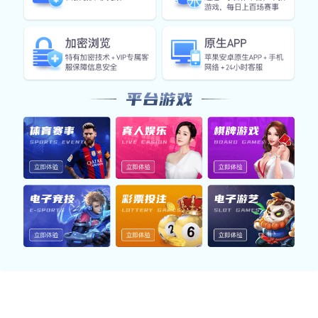
2023年最受期待的游戏大作：前瞻与分
析
2023年将发布一系列受期待的游戏大作，本文将深入探讨这些游戏的特点与开发背景，帮助玩家把握游戏趋势，了解市场动态。
2023年最值得期待的10款游戏盘点
探索2023年最值得期待的10款游戏，涵盖各类游戏类型与风格，为玩家们提供最新的游戏资讯和详细分析，助你提前了解未来的游戏趋势。
2023年游戏产业发展趋势
分析：挑战与机
探索2023年游戏产业的发展趋势，分析云游戏和虚拟现实等技术如何影响市场与玩家体验，揭示行业面临的挑战与机遇。
2023年最佳游戏回顾：创新与经典的完
美
2023年即将结束，本文回顾了最佳游戏作品，分析创新与经典的结合。探索这一年中哪些游戏引领潮流，带给玩家无尽乐趣。
2023年游戏行业大事件盘点与未来趋势
展
回顾2023年游戏行业的重要事件，分析未来发展趋势，为玩家和开发者提供市场洞察。了解游戏行业的新动态，抓住机遇。
2023年度最受期待的五款游戏解析：从
画
2023年最新游戏资讯，解析五款最受期待的游戏，从画面到玩法的全景评估，帮助玩家们了解未来的游戏趋势与亮点。