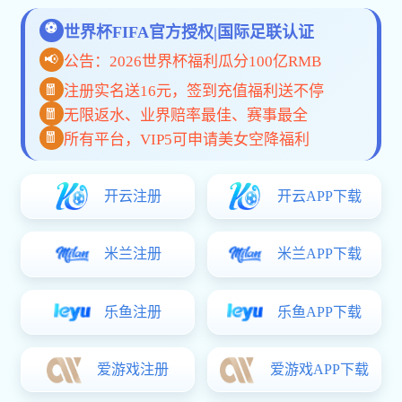
新游戏发布与市场反响
年初，许多备受期待的游戏如《艾尔登法环》的扩展包和《最
终幻想XVI》相继发布，吸引了大量玩家的热情。特别是《最终
幻想XVI》，不仅在视觉效果上达到了前所未有的高度，其故事
情节和角色塑造同样受到了玩家的热烈好评。相较于以往的版
本，这一作在叙事上更加成熟，深刻探讨了人类情感与权力的
纠葛。
此外，独立游戏的崛起也成为2023年的一大亮点。游戏如《霍
格沃茨的遗产》和《星露谷物语》的续集，展示了独立开发者
在创意与创新方面的无限潜力。玩家对于独立游戏的关注度与
日俱增，市场份额也在不断扩大，这为整个游戏行业注入了新